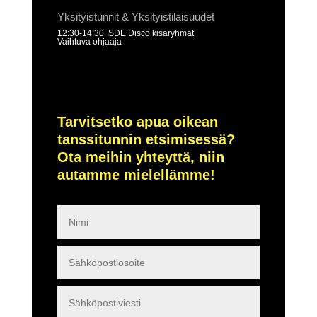
Yksityistunnit & Yksityistilaisuudet
12:30-14:30 SDE Disco kisaryhmät
Vaihtuva ohjaaja
Tarvitsetko apua oikean
tanssitunnin etsimisessä?
Ota meihin yhteyttä, niin
autamme mielellämme!