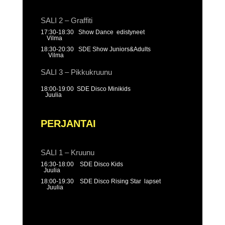
SALI 2 – Graffiti
17:30-18:30 Show Dance edistyneet
Vilma
18:30-20:30 SDE Show Juniors&Adults
Vilma
SALI 3 – Pikkukruunu
18:00-19:00 SDE Disco Minikids
Juulia
PERJANTAI
SALI 1 – Kruunu
16:30-18:00 SDE Disco Kids
Juulia
18:00-19:30 SDE Disco Rising Star lapset
Juulia