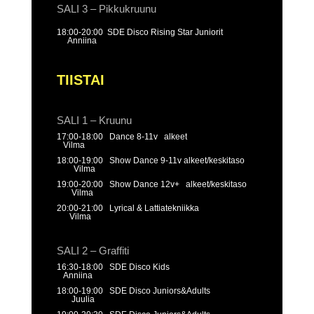
SALI 3 – Pikkukruunu
18:00-20:00 SDE Disco Rising Star Juniorit
Anniina
TIISTAI
SALI 1 – Kruunu
17:00-18:00 Dance 8-11v alkeet
Vilma
18:00-19:00 Show Dance 9-11v alkeet/keskitaso
Vilma
19:00-20:00 Show Dance 12v+ alkeet/keskitaso
Vilma
20:00-21:00 Lyrical & Lattiatekniikka
Vilma
SALI 2 – Graffiti
16:30-18:00 SDE Disco Kids
Anniina
18:00-19:00 SDE Disco Juniors&Adults
Juulia