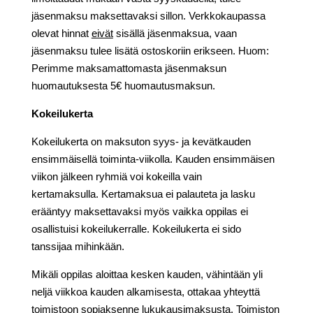
jäsenmaksu maksettavaksi sillon. Verkkokaupassa
olevat hinnat
eivät
sisällä jäsenmaksua, vaan
jäsenmaksu tulee lisätä ostoskoriin erikseen. Huom:
Perimme maksamattomasta jäsenmaksun
huomautuksesta 5€ huomautusmaksun.
Kokeilukerta
Kokeilukerta on maksuton syys- ja kevätkauden
ensimmäisellä toiminta-viikolla. Kauden ensimmäisen
viikon jälkeen ryhmiä voi kokeilla vain
kertamaksulla. Kertamaksua ei palauteta ja lasku
erääntyy maksettavaksi myös vaikka oppilas ei
osallistuisi kokeilukerralle. Kokeilukerta ei sido
tanssijaa mihinkään.
Mikäli oppilas aloittaa kesken kauden, vähintään yli
neljä viikkoa kauden alkamisesta, ottakaa yhteyttä
toimistoon sopiaksenne lukukausimaksusta. Toimiston