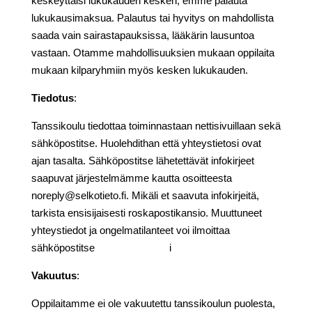
keskeyttäisi lukukauden kesken, emme palauta
lukukausimaksua. Palautus tai hyvitys on mahdollista
saada vain sairastapauksissa, lääkärin lausuntoa
vastaan. Otamme mahdollisuuksien mukaan oppilaita
mukaan kilparyhmiin myös kesken lukukauden.
Tiedotus
:
Tanssikoulu tiedottaa toiminnastaan nettisivuillaan sekä
sähköpostitse. Huolehdithan että yhteystietosi ovat
ajan tasalta. Sähköpostitse lähetettävät infokirjeet
saapuvat järjestelmämme kautta osoitteesta
noreply@selkotieto.fi. Mikäli et saavuta infokirjeitä,
tarkista ensisijaisesti roskapostikansio. Muuttuneet
yhteystiedot ja ongelmatilanteet voi ilmoittaa
sähköpostitse
info@sdeturku.f
i
Vakuutus
:
Oppilaitamme ei ole vakuutettu tanssikoulun puolesta,