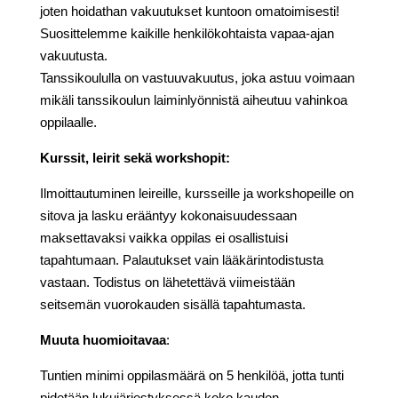
joten hoidathan vakuutukset kuntoon omatoimisesti!
Suosittelemme kaikille henkilökohtaista vapaa-ajan
vakuutusta.
Tanssikoululla on vastuuvakuutus, joka astuu voimaan
mikäli tanssikoulun laiminlyönnistä aiheutuu vahinkoa
oppilaalle.
Kurssit, leirit sekä workshopit:
Ilmoittautuminen leireille, kursseille ja workshopeille on
sitova ja lasku erääntyy kokonaisuudessaan
maksettavaksi vaikka oppilas ei osallistuisi
tapahtumaan. Palautukset vain lääkärintodistusta
vastaan. Todistus on lähetettävä viimeistään
seitsemän vuorokauden sisällä tapahtumasta.
Muuta huomioitavaa
:
Tuntien minimi oppilasmäärä on 5 henkilöä, jotta tunti
pidetään lukujärjestyksessä koko kauden.