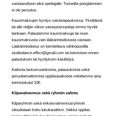
vastaanottoon eikä opettajalle. Tunneilta poisjääminen
ei ole peruutus.
Kausimaksujen hyvitys sairastapauksissa: Yksittäisiä
tai alle neljän viikon sairaspoissaoloja emme hyvitä
lainkaan. Palautamme kausimaksuja tai osan
kausimaksusta vain lääkärintodistusta vastaan.
Lääkärintodistus on toimitettava sähköpostilla
studiodance.effect@gmail.com tai toimistoon ennen
palautuksen tai hyvityksen käsittelyä.
Kaikista laskumuutoksista, palautuksista sekä
peruuttamattomista oppilaspaikoista veloitamme aina
toimistokulut 10€.
Kilpavalmennus sekä ryhmiin valinta
Kilparyhmiin sekä erikoisvalmennusryhmiin
sitoudutaan koko lukukaudeksi. Vaikka oppilas