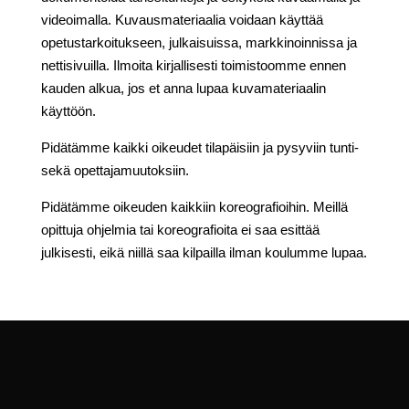
videoimalla. Kuvausmateriaalia voidaan käyttää
opetustarkoitukseen, julkaisuissa, markkinoinnissa ja
nettisivuilla. Ilmoita kirjallisesti toimistoomme ennen
kauden alkua, jos et anna lupaa kuvamateriaalin
käyttöön.
Pidätämme kaikki oikeudet tilapäisiin ja pysyviin tunti-
sekä opettajamuutoksiin.
Pidätämme oikeuden kaikkiin koreografioihin. Meillä
opittuja ohjelmia tai koreografioita ei saa esittää
julkisesti, eikä niillä saa kilpailla ilman koulumme lupaa.
Takaisin ilmoittautumisvalikkoon pääsette tästä