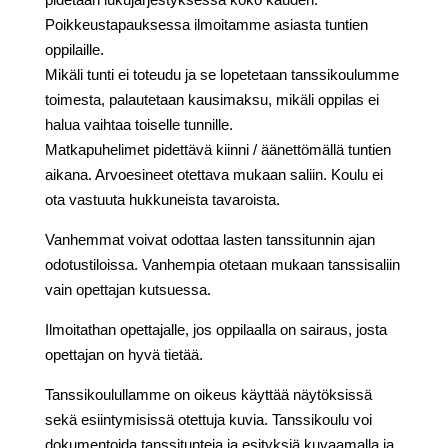
Poikkeustapauksessa ilmoitamme asiasta tuntien
oppilaille.
Mikäli tunti ei toteudu ja se lopetetaan tanssikoulumme
toimesta, palautetaan kausimaksu, mikäli oppilas ei
halua vaihtaa toiselle tunnille.
Matkapuhelimet pidettävä kiinni / äänettömällä tuntien
aikana. Arvoesineet otettava mukaan saliin. Koulu ei
ota vastuuta hukkuneista tavaroista.
Vanhemmat voivat odottaa lasten tanssitunnin ajan
odotustiloissa. Vanhempia otetaan mukaan tanssisaliin
vain opettajan kutsuessa.
Ilmoitathan opettajalle, jos oppilaalla on sairaus, josta
opettajan on hyvä tietää.
Tanssikoulullamme on oikeus käyttää näytöksissä
sekä esiintymisissä otettuja kuvia. Tanssikoulu voi
dokumentoida tanssitunteja ja esityksiä kuvaamalla ja