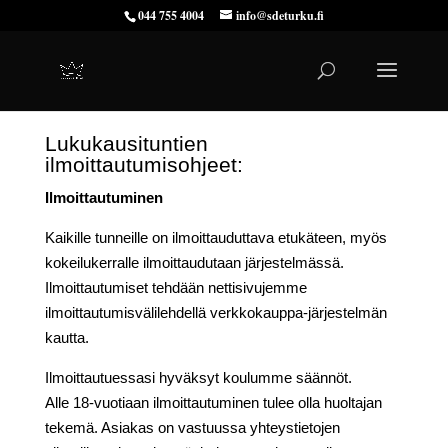
044 755 4004
info@sdeturku.fi
Lukukausituntien
ilmoittautumisohjeet:
Ilmoittautuminen
Kaikille tunneille on ilmoittauduttava etukäteen, myös
kokeilukerralle ilmoittaudutaan järjestelmässä.
Ilmoittautumiset tehdään nettisivujemme
ilmoittautumisvälilehdellä verkkokauppa-järjestelmän
kautta.
Ilmoittautuessasi hyväksyt koulumme säännöt.
Alle 18-vuotiaan ilmoittautuminen tulee olla huoltajan
tekemä. Asiakas on vastuussa yhteystietojen