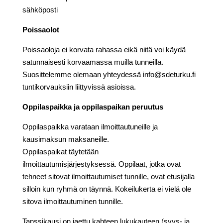
sähköposti
info@sdeturku.fi
Poissaolot
Poissaoloja ei korvata rahassa eikä niitä voi käydä
satunnaisesti korvaamassa muilla tunneilla.
Suosittelemme olemaan yhteydessä info@sdeturku.fi
tuntikorvauksiin liittyvissä asioissa.
Oppilaspaikka ja oppilaspaikan peruutus
Oppilaspaikka varataan ilmoittautuneille ja
kausimaksun maksaneille.
Oppilaspaikat täytetään
ilmoittautumisjärjestyksessä. Oppilaat, jotka ovat
tehneet sitovat ilmoittautumiset tunnille, ovat etusijalla
silloin kun ryhmä on täynnä. Kokeilukerta ei vielä ole
sitova ilmoittautuminen tunnille.
Tanssikausi on jaettu kahteen lukukauteen (syys- ja