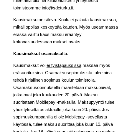
tulee aina olla henkilökohtaisesti yhteydessä
toimistoomme info@sdeturku.fi.
Kausimaksu on sitova. Koulu ei palauta kausimaksua,
mikäli oppilas keskeyttää kauden. Myös useammassa
erässä valittu kausimaksu erääntyy
kokonaisuudessaan maksettavaksi.
Kausimaksut osamaksulla:
Kausimaksut voi
erityistapauksissa
maksaa myös
eräsuorituksina. Osamaksusopimuksista tulee aina
tehdä kirjallinen sopimus koulun toimistolla.
Osamaksusopimuksella määritetään maksupäivät,
jotka ovat joka kuukauden 20. päivä. Maksu
suoritetaan Mobilepay -maksulla. Maksupyyntö tulee
yhdistykseltä asiakkaalle joka kuun 20. päivä. Jos
sopimuskumppanilla ei ole Mobilepay -sovellusta
käytössä, tulee maksu suorittaa joka kuun 19. päivä
koululle. Jos 19. päivä osuu viikonloppuun, on maksu