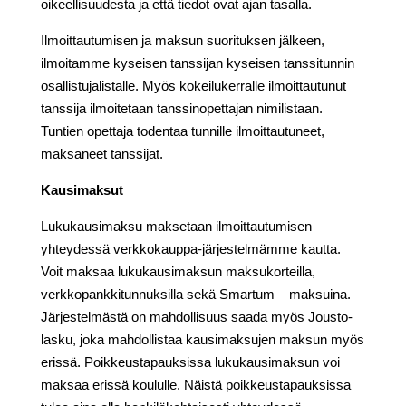
oikeellisuudesta ja että tiedot ovat ajan tasalla.
Ilmoittautumisen ja maksun suorituksen jälkeen,
ilmoitamme kyseisen tanssijan kyseisen tanssitunnin
osallistujalistalle. Myös kokeilukerralle ilmoittautunut
tanssija ilmoitetaan tanssinopettajan nimilistaan.
Tuntien opettaja todentaa tunnille ilmoittautuneet,
maksaneet tanssijat.
Kausimaksut
Lukukausimaksu maksetaan ilmoittautumisen
yhteydessä verkkokauppa-järjestelmämme kautta.
Voit maksaa lukukausimaksun maksukorteilla,
verkkopankkitunnuksilla sekä Smartum – maksuina.
Järjestelmästä on mahdollisuus saada myös Jousto-
lasku, joka mahdollistaa kausimaksujen maksun myös
erissä. Poikkeustapauksissa lukukausimaksun voi
maksaa erissä koululle. Näistä poikkeustapauksissa