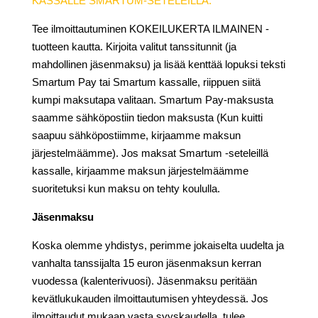
KASSALLE SMARTUM-SETELEILLÄ:
Tee ilmoittautuminen KOKEILUKERTA ILMAINEN -
tuotteen kautta. Kirjoita valitut tanssitunnit (ja
mahdollinen jäsenmaksu) ja lisää kenttää lopuksi teksti
Smartum Pay tai Smartum kassalle, riippuen siitä
kumpi maksutapa valitaan. Smartum Pay-maksusta
saamme sähköpostiin tiedon maksusta (Kun kuitti
saapuu sähköpostiimme, kirjaamme maksun
järjestelmäämme). Jos maksat Smartum -seteleillä
kassalle, kirjaamme maksun järjestelmäämme
suoritetuksi kun maksu on tehty koululla.
Jäsenmaksu
Koska olemme yhdistys, perimme jokaiselta uudelta ja
vanhalta tanssijalta 15 euron jäsenmaksun kerran
vuodessa (kalenterivuosi). Jäsenmaksu peritään
kevätlukukauden ilmoittautumisen yhteydessä. Jos
ilmoittaudut mukaan vasta syyskaudella, tulee