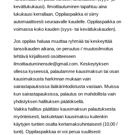
kevätlukukausi). Ilmoittautuminen tapahtuu aina
lukukausi kerrallaan. Oppilaspaikka ei siirry
automaattisesti seuraavalle kaudelle. Oppilaspaikka on
voimassa koko kauden (syys- tai kevätlukukauden).
Jos oppilas haluaa muuttaa ryhmää tai keskeyttää
tanssikauden aikana, on peruutus-/ muutosilmoitus
tehtävä kirjallisesti osoitteeseen
ilmoittautuminensde@gmail.com. Keskeytyksen
ollessa kyseessä, palautamme kausimaksun tai osan
kausimaksusta harkinnan mukaan vain
sairastapauksissa lääkärintodistusta vastaan. Muissa
kun sairastapauksissa, palautus on mahdollista vain
yhdistyksen hallituksen päätöksellä.
Vaikka hallitus päättäisi kausimaksun palautuksesta
myönteisesti, laskutetaan kausimaksu kuitenkin
käytyjen tuntien osalta kertamaksuhintaisesti (10,00 /
tunti). Oppilaspaikkaa ei voi perua suullisesti